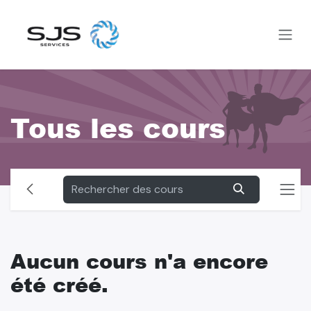
Se rendre au contenu
Tous les cours
Aucun cours n'a encore
été créé.